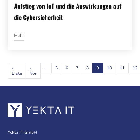
Aufstieg von IoT und die Auswirkungen auf
die Cybersicherheit
Mehr
Seitennummerierung
«
‹
…
5
6
7
8
9
10
11
12
Erste
Erste
Vor
Vorherige
Seite
Seite
Yekta IT GmbH