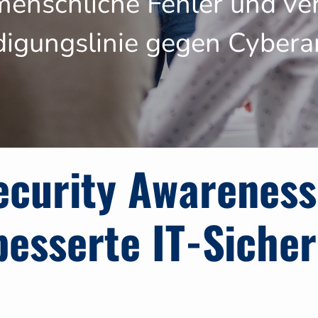
menschliche Fehler und ver
digungslinie gegen Cyberan
ecurity Awareness
besserte IT-Sicher