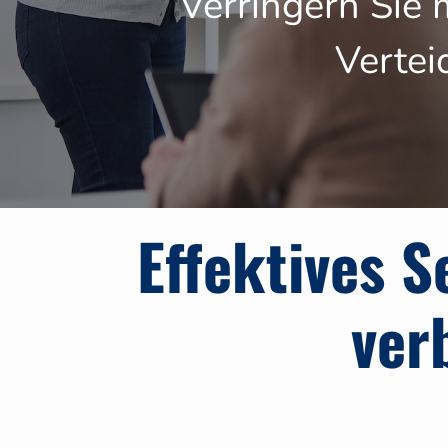
Verringern Sie 
Vertei
Image
Effektives S
ver