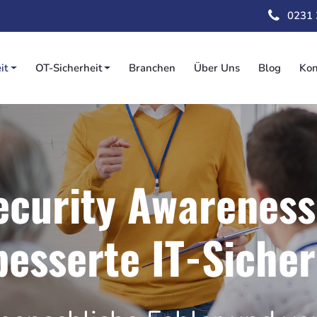
Direkt
0231
zum
Inhalt
it
OT-Sicherheit
Branchen
Über Uns
Blog
Kon
on
ecurity Awareness
besserte IT-Sicher