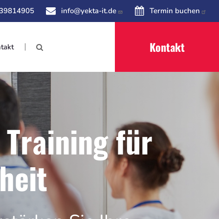
 39814905
info@yekta-it.de
Termin buchen
Kontakt
takt
 Training für
heit