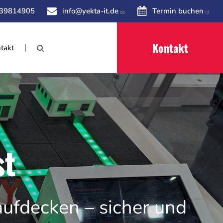
 39814905
info@yekta-it.de
Termin buchen
Kontakt
takt
st
ufdecken – sicher und