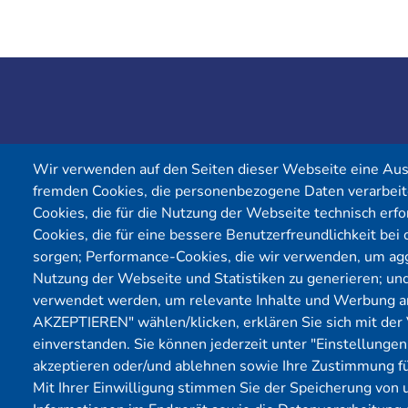
Wir verwenden auf den Seiten dieser Webseite eine Au
fremden Cookies, die personenbezogene Daten verarbeit
Cookies, die für die Nutzung der Webseite technisch erfor
Cookies, die für eine bessere Benutzerfreundlichkeit be
Yekta IT GmbH
sorgen; Performance-Cookies, die wir verwenden, um agg
Ruhrallee 9
Nutzung der Webseite und Statistiken zu generieren; un
44139 Dortmund
verwendet werden, um relevante Inhalte und Werbung a
AKZEPTIEREN" wählen/klicken, erklären Sie sich mit der
einverstanden. Sie können jederzeit unter "Einstellunge
Telefon:
0231 39814905
akzeptieren oder/und ablehnen sowie Ihre Zustimmung fü
Mit Ihrer Einwilligung stimmen Sie der Speicherung von 
E-Mail:
info@yekta-it.de