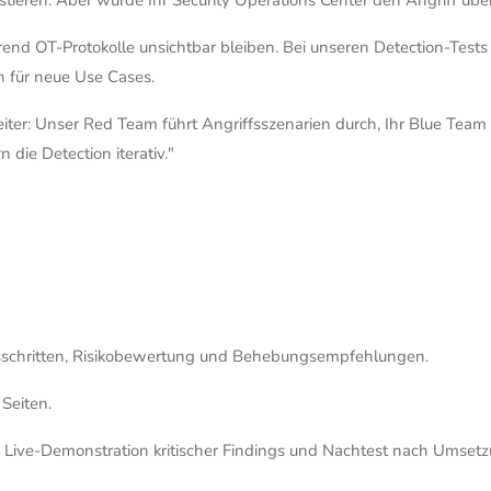
istieren. Aber würde Ihr Security Operations Center den Angriff ü
nd OT-Protokolle unsichtbar bleiben. Bei unseren Detection-Tests 
n für neue Use Cases.
iter: Unser Red Team führt Angriffsszenarien durch, Ihr Blue Tea
 die Detection iterativ."
nsschritten, Risikobewertung und Behebungsempfehlungen.
Seiten.
h Live-Demonstration kritischer Findings und Nachtest nach Umsetz