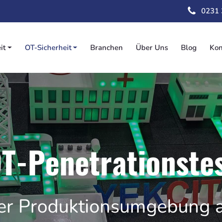
Direkt
0231
zum
Inhalt
it
OT-Sicherheit
Branchen
Über Uns
Blog
Kon
on
T-Penetrationste
rer Produktionsumgebung a