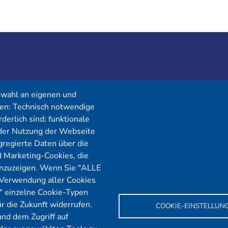
Menü
swahl an eigenen und
en: Technisch notwendige
derlich sind; funktionale
Cybersecurity
Förderungen
i der Nutzung der Webseite
regierte Daten über die
Pentest Anbieter
Kontakt
d Marketing-Cookies, die
Pentest Kosten Rechner
Blog
nzuzeigen. Wenn Sie "ALLE
 Verwendung aller Cookies
KMU CyberRisikoCheck
Karriere
n" einzelne Cookie-Typen
OT-Security
Datenschutz
r die Zukunft widerrufen.
COOKIE-EINSTELLUN
und dem Zugriff auf
Physical Pentest
Impressum