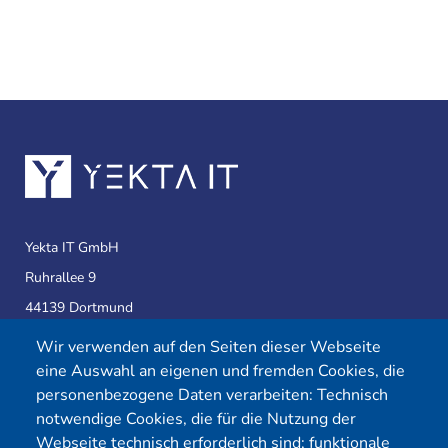
Yekta IT GmbH
Ruhrallee 9
44139 Dortmund
Wir verwenden auf den Seiten dieser Webseite
eine Auswahl an eigenen und fremden Cookies, die
Telefon:
0231 39814905
personenbezogene Daten verarbeiten: Technisch
E-Mail:
info@yekta-it.de
notwendige Cookies, die für die Nutzung der
(Mo.-Fr.
9-17 Uhr)
Webseite technisch erforderlich sind; funktionale