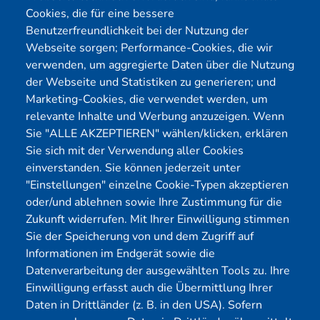
Cookies, die für eine bessere
Benutzerfreundlichkeit bei der Nutzung der
Webseite sorgen; Performance-Cookies, die wir
Menü
verwenden, um aggregierte Daten über die Nutzung
der Webseite und Statistiken zu generieren; und
Cybersecurity
Förderungen
Marketing-Cookies, die verwendet werden, um
Pentest Anbieter
Kontakt
relevante Inhalte und Werbung anzuzeigen. Wenn
Pentest Kosten Rechner
Blog
Sie "ALLE AKZEPTIEREN" wählen/klicken, erklären
Sie sich mit der Verwendung aller Cookies
KMU CyberRisikoCheck
Karriere
einverstanden. Sie können jederzeit unter
OT-Security
Datenschutz
"Einstellungen" einzelne Cookie-Typen akzeptieren
Physical Pentest
Impressum
oder/und ablehnen sowie Ihre Zustimmung für die
Über uns
Zukunft widerrufen. Mit Ihrer Einwilligung stimmen
Sie der Speicherung von und dem Zugriff auf
Mitglied
Informationen im Endgerät sowie die
Datenverarbeitung der ausgewählten Tools zu. Ihre
Einwilligung erfasst auch die Übermittlung Ihrer
Daten in Drittländer (z. B. in den USA). Sofern