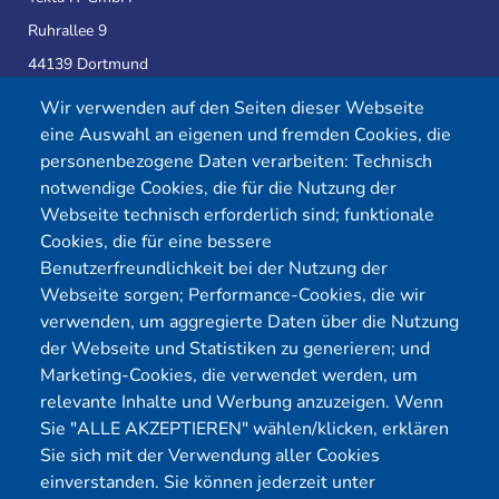
Ruhrallee 9
44139 Dortmund
Wir verwenden auf den Seiten dieser Webseite
eine Auswahl an eigenen und fremden Cookies, die
Telefon:
0231 39814905
personenbezogene Daten verarbeiten: Technisch
E-Mail:
info@yekta-it.de
notwendige Cookies, die für die Nutzung der
(Mo.-Fr.
9-17 Uhr)
Webseite technisch erforderlich sind; funktionale
Cookies, die für eine bessere
Benutzerfreundlichkeit bei der Nutzung der
Webseite sorgen; Performance-Cookies, die wir
Menü
verwenden, um aggregierte Daten über die Nutzung
der Webseite und Statistiken zu generieren; und
Cybersecurity
Förderungen
Marketing-Cookies, die verwendet werden, um
Pentest Anbieter
Kontakt
relevante Inhalte und Werbung anzuzeigen. Wenn
Pentest Kosten Rechner
Blog
Sie "ALLE AKZEPTIEREN" wählen/klicken, erklären
Sie sich mit der Verwendung aller Cookies
KMU CyberRisikoCheck
Karriere
einverstanden. Sie können jederzeit unter
OT-Security
Datenschutz