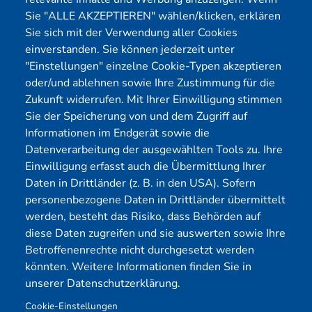
Pentest Kosten Rechner
Blog
Sie "ALLE AKZEPTIEREN" wählen/klicken, erklären
Sie sich mit der Verwendung aller Cookies
KMU CyberRisikoCheck
Karriere
einverstanden. Sie können jederzeit unter
OT-Security
Datenschutz
"Einstellungen" einzelne Cookie-Typen akzeptieren
Physical Pentest
Impressum
oder/und ablehnen sowie Ihre Zustimmung für die
Über uns
Zukunft widerrufen. Mit Ihrer Einwilligung stimmen
Sie der Speicherung von und dem Zugriff auf
Mitglied
Informationen im Endgerät sowie die
Datenverarbeitung der ausgewählten Tools zu. Ihre
Einwilligung erfasst auch die Übermittlung Ihrer
Daten in Drittländer (z. B. in den USA). Sofern
personenbezogene Daten in Drittländer übermittelt
werden, besteht das Risiko, dass Behörden auf
diese Daten zugreifen und sie auswerten sowie Ihre
Betroffenenrechte nicht durchgesetzt werden
könnten. Weitere Informationen finden Sie in
unserer Datenschutzerklärung.
Cookie-Einstellungen