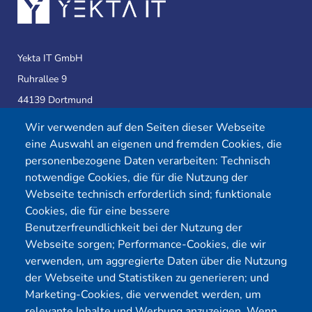
Yekta IT GmbH
Ruhrallee 9
44139 Dortmund
Wir verwenden auf den Seiten dieser Webseite
eine Auswahl an eigenen und fremden Cookies, die
Telefon:
0231 39814905
personenbezogene Daten verarbeiten: Technisch
E-Mail:
info@yekta-it.de
notwendige Cookies, die für die Nutzung der
(Mo.-Fr.
9-17 Uhr)
Webseite technisch erforderlich sind; funktionale
Cookies, die für eine bessere
Benutzerfreundlichkeit bei der Nutzung der
Webseite sorgen; Performance-Cookies, die wir
Menü
verwenden, um aggregierte Daten über die Nutzung
der Webseite und Statistiken zu generieren; und
Cybersecurity
Förderungen
Marketing-Cookies, die verwendet werden, um
Pentest Anbieter
Kontakt
relevante Inhalte und Werbung anzuzeigen. Wenn