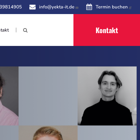
 39814905
info@yekta-it.de
Termin buchen
Kontakt
takt