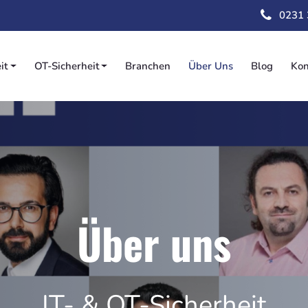
Direkt
0231
zum
Inhalt
it
OT-Sicherheit
Branchen
Über Uns
Blog
Kon
on
Über uns
IT- & OT-Sicherheit