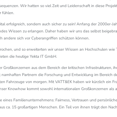
quenzen. Wir hatten so viel Zeit und Leidenschaft in diese Projekt
r fühlen.
ital erfolgreich, sondern auch sicher zu sein! Anfang der 2000er-J
es Wissen zu erlangen. Daher haben wir uns das selbst beigebra
uch andere sich vor Cyberangriffen schützen können.
ebrochen, und so erweiterten wir unser Wissen an Hochschulen wi
eten die heutige Yekta IT GmbH.
 Großkonzernen aus dem Bereich der kritischen Infrastrukturen, ih
 namhaften Partnern die Forschung und Entwicklung im Bereich der
zten Fahrzeuge von morgen. Mit VATT&EK haben wir kürzlich ein Fra
 Unser Knowhow kommt sowohl internationalen Großkonzernen als 
rte eines Familienunternehmens: Fairness, Vertrauen und persönli
s ca. 15 großartigen Menschen. Ein Teil von ihnen trägt den Nachn