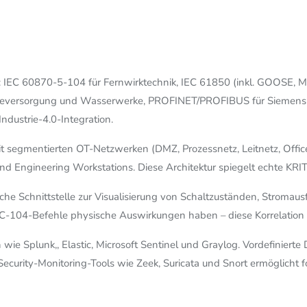
lle: IEC 60870-5-104 für Fernwirktechnik, IEC 61850 (inkl. GOOSE,
gieversorgung und Wasserwerke, PROFINET/PROFIBUS für Siemens-
dustrie-4.0-Integration.
it segmentierten OT-Netzwerken (DMZ, Prozessnetz, Leitnetz, Offi
 und Engineering Workstations. Diese Architektur spiegelt echte K
che Schnittstelle zur Visualisierung von Schaltzuständen, Stromau
C-104-Befehle physische Auswirkungen haben – diese Korrelation i
 wie Splunk,, Elastic, Microsoft Sentinel und Graylog. Vordefinier
-Security-Monitoring-Tools wie Zeek, Suricata und Snort ermöglicht