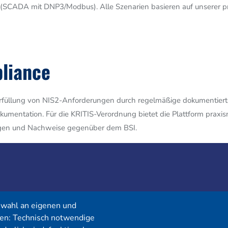
(SCADA mit DNP3/Modbus). Alle Szenarien basieren auf unserer pr
liance
r Erfüllung von NIS2-Anforderungen durch regelmäßige dokumentie
okumentation. Für die KRITIS-Verordnung bietet die Plattform prax
ungen und Nachweise gegenüber dem BSI.
Menü
swahl an eigenen und
en: Technisch notwendige