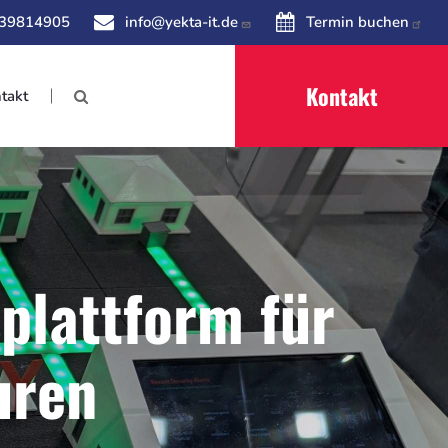
 39814905
info@yekta-it.de
Termin buchen
Kontakt
takt
plattform für
uren