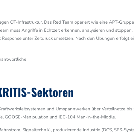
 gegen OT-Infrastruktur. Das Red Team operiert wie eine APT-Grupp
am muss Angriffe in Echtzeit erkennen, analysieren und stoppen. 
nt Response unter Zeitdruck umsetzen. Nach den Übungen erfolgt ei
antwortliche
KRITIS-Sektoren
 Kraftwerksleitsystemen und Umspannwerken über Verteilnetze bis 
iffe, GOOSE-Manipulation und IEC-104 Man-in-the-Middle.
, Bahnstrom, Signaltechnik), produzierende Industrie (DCS, SPS-Sy