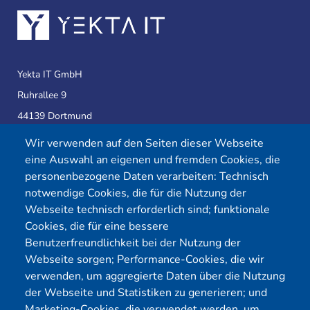
Yekta IT GmbH
Ruhrallee 9
44139 Dortmund
Wir verwenden auf den Seiten dieser Webseite
eine Auswahl an eigenen und fremden Cookies, die
Telefon:
0231 39814905
personenbezogene Daten verarbeiten: Technisch
E-Mail:
info@yekta-it.de
notwendige Cookies, die für die Nutzung der
(Mo.-Fr.
9-17 Uhr)
Webseite technisch erforderlich sind; funktionale
Cookies, die für eine bessere
Benutzerfreundlichkeit bei der Nutzung der
Webseite sorgen; Performance-Cookies, die wir
Menü
verwenden, um aggregierte Daten über die Nutzung
der Webseite und Statistiken zu generieren; und
Cybersecurity
Förderungen
Marketing-Cookies, die verwendet werden, um