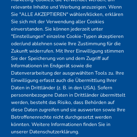
Pentest Anbieter
Kontakt
relevante Inhalte und Werbung anzuzeigen. Wenn
Pentest Kosten Rechner
Blog
Sie "ALLE AKZEPTIEREN" wählen/klicken, erklären
Sie sich mit der Verwendung aller Cookies
KMU CyberRisikoCheck
Karriere
einverstanden. Sie können jederzeit unter
OT-Security
Datenschutz
"Einstellungen" einzelne Cookie-Typen akzeptieren
Physical Pentest
Impressum
oder/und ablehnen sowie Ihre Zustimmung für die
Über uns
Zukunft widerrufen. Mit Ihrer Einwilligung stimmen
Sie der Speicherung von und dem Zugriff auf
Mitglied
Informationen im Endgerät sowie die
Datenverarbeitung der ausgewählten Tools zu. Ihre
Einwilligung erfasst auch die Übermittlung Ihrer
Daten in Drittländer (z. B. in den USA). Sofern
personenbezogene Daten in Drittländer übermittelt
werden, besteht das Risiko, dass Behörden auf
diese Daten zugreifen und sie auswerten sowie Ihre
Betroffenenrechte nicht durchgesetzt werden
könnten. Weitere Informationen finden Sie in
unserer Datenschutzerklärung.