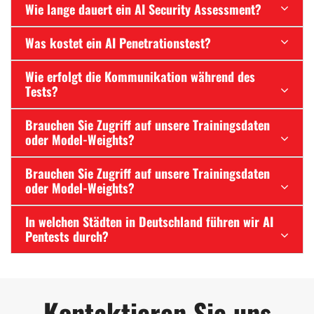
Wie lange dauert ein AI Security Assessment?
Was kostet ein AI Penetrationstest?
Wie erfolgt die Kommunikation während des
Tests?
Brauchen Sie Zugriff auf unsere Trainingsdaten
oder Model-Weights?
Brauchen Sie Zugriff auf unsere Trainingsdaten
oder Model-Weights?
In welchen Städten in Deutschland führen wir AI
Pentests durch?
Kontaktieren Sie uns