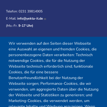
Telefon:
0231 39814905
E-Mail:
info@yekta-it.de
(Mo.-Fr.
9-17 Uhr)
Wir verwenden auf den Seiten dieser Webseite
Menü
eine Auswahl an eigenen und fremden Cookies, die
personenbezogene Daten verarbeiten: Technisch
Cybersecurity
Förderungen
notwendige Cookies, die für die Nutzung der
Pentest Anbieter
Kontakt
Webseite technisch erforderlich sind; funktionale
Pentest Kosten Rechner
Blog
Cookies, die für eine bessere
Benutzerfreundlichkeit bei der Nutzung der
KMU CyberRisikoCheck
Karriere
Webseite sorgen; Performance-Cookies, die wir
OT-Security
Datenschutz
verwenden, um aggregierte Daten über die Nutzung
Physical Pentest
Impressum
der Webseite und Statistiken zu generieren; und
Marketing-Cookies, die verwendet werden, um
Über uns
relevante Inhalte und Werbung anzuzeigen. Wenn