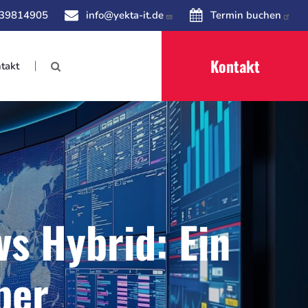
 39814905
info@yekta-it.de
Termin buchen
Kontakt
takt
s Hybrid: Ein
ber