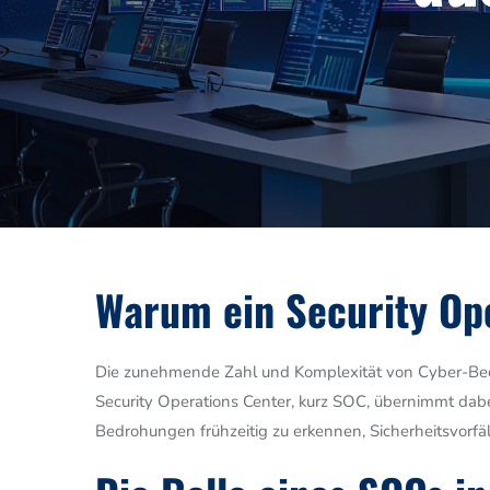
Image
Warum ein Security Op
Die zunehmende Zahl und Komplexität von Cyber-Bedr
Security Operations Center, kurz SOC, übernimmt dabei 
Bedrohungen frühzeitig zu erkennen, Sicherheitsvorf