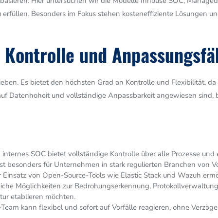
n basieren. Hier untersuchen wir die Modelle Inhouse SOC, Manage
zu erfüllen. Besonders im Fokus stehen kosteneffiziente Lösungen u
 Kontrolle und Anpassungsfä
en. Es bietet den höchsten Grad an Kontrolle und Flexibilität, da 
f Datenhoheit und vollständige Anpassbarkeit angewiesen sind, b
 internes SOC bietet vollständige Kontrolle über alle Prozesse und
st besonders für Unternehmen in stark regulierten Branchen von Vor
 Einsatz von Open-Source-Tools wie Elastic Stack und Wazuh ermö
eiche Möglichkeiten zur Bedrohungserkennung, Protokollverwaltung
ktur etablieren möchten.
Team kann flexibel und sofort auf Vorfälle reagieren, ohne Verz