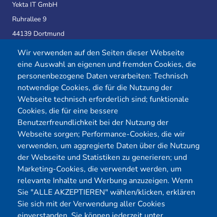
Yekta IT GmbH
Ruhrallee 9
44139 Dortmund
Wir verwenden auf den Seiten dieser Webseite
eine Auswahl an eigenen und fremden Cookies, die
Telefon:
0231 39814905
personenbezogene Daten verarbeiten: Technisch
E-Mail:
info@yekta-it.de
notwendige Cookies, die für die Nutzung der
(Mo.-Fr.
9-17 Uhr)
Webseite technisch erforderlich sind; funktionale
Cookies, die für eine bessere
Benutzerfreundlichkeit bei der Nutzung der
Webseite sorgen; Performance-Cookies, die wir
Menü
verwenden, um aggregierte Daten über die Nutzung
der Webseite und Statistiken zu generieren; und
Cybersecurity
Förderungen
Marketing-Cookies, die verwendet werden, um
Pentest Anbieter
Kontakt
relevante Inhalte und Werbung anzuzeigen. Wenn
Pentest Kosten Rechner
Blog
Sie "ALLE AKZEPTIEREN" wählen/klicken, erklären
Sie sich mit der Verwendung aller Cookies
KMU CyberRisikoCheck
Karriere
einverstanden. Sie können jederzeit unter