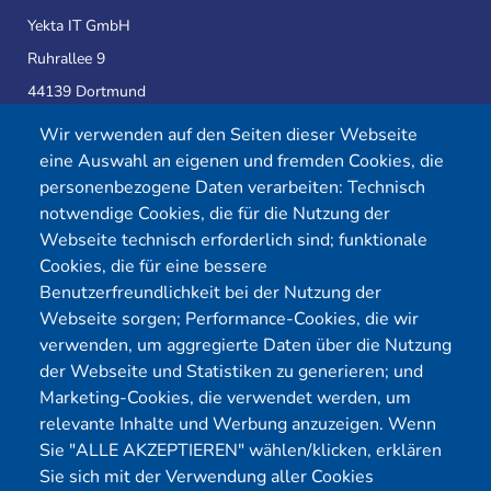
Yekta IT GmbH
Ruhrallee 9
44139 Dortmund
Wir verwenden auf den Seiten dieser Webseite
eine Auswahl an eigenen und fremden Cookies, die
Telefon:
0231 39814905
personenbezogene Daten verarbeiten: Technisch
E-Mail:
info@yekta-it.de
notwendige Cookies, die für die Nutzung der
(Mo.-Fr.
9-17 Uhr)
Webseite technisch erforderlich sind; funktionale
Cookies, die für eine bessere
Benutzerfreundlichkeit bei der Nutzung der
Webseite sorgen; Performance-Cookies, die wir
Menü
verwenden, um aggregierte Daten über die Nutzung
der Webseite und Statistiken zu generieren; und
Cybersecurity
Förderungen
Marketing-Cookies, die verwendet werden, um
Pentest Anbieter
Kontakt
relevante Inhalte und Werbung anzuzeigen. Wenn
Pentest Kosten Rechner
Blog
Sie "ALLE AKZEPTIEREN" wählen/klicken, erklären
Sie sich mit der Verwendung aller Cookies
KMU CyberRisikoCheck
Karriere